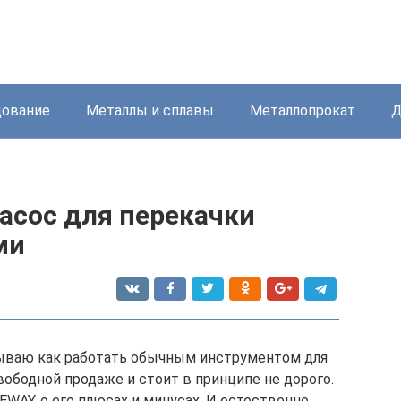
дование
Металлы и сплавы
Металлопрокат
Д
асос для перекачки
ми
зываю как работать обычным инструментом для
ободной продаже и стоит в принципе не дорого.
WAY, о его плюсах и минусах. И естественно