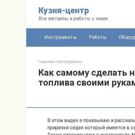
Перейти
Кузня-центр
к
контенту
Все металлы и работы с ними
Инструменты
Работы
Обору
Главная
»
Инструменты
Как самому сделать н
топлива своими рука
В этом видео я показываю и расска
прирезки сёдел который имеется в св
Также рассказываю о инструменте NE