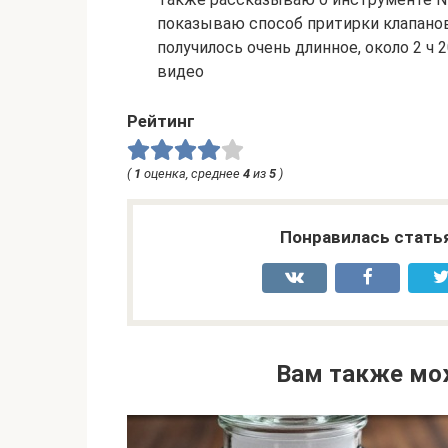
показываю способ притирки клапанов
получилось очень длинное, около 2 ч 
видео
Рейтинг
(
1
оценка, среднее
4
из
5
)
Понравилась стать
Вам также мо