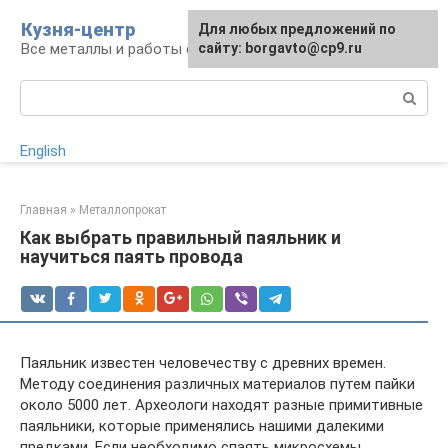
Перейти
Кузня-центр
Для любых предложений по
к
Все металлы и работы с ними
сайту: borgavto@cp9.ru
контенту
Поиск:
English
Главная
»
Металлопрокат
Как выбрать правильный паяльник и
научиться паять провода
Паяльник известен человечеству с древних времен.
Методу соединения различных материалов путем пайки
около 5000 лет. Археологи находят разные примитивные
паяльники, которые применялись нашими далекими
предками. Если необходимо спаять микросхемы,