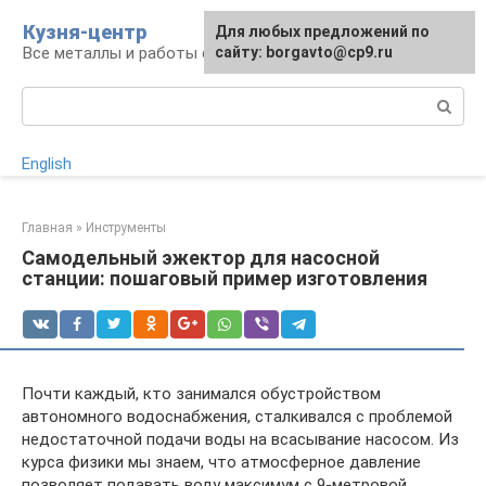
Перейти
Кузня-центр
Для любых предложений по
к
Все металлы и работы с ними
сайту: borgavto@cp9.ru
контенту
Поиск:
English
Главная
»
Инструменты
Самодельный эжектор для насосной
станции: пошаговый пример изготовления
Почти каждый, кто занимался обустройством
автономного водоснабжения, сталкивался с проблемой
недостаточной подачи воды на всасывание насосом. Из
курса физики мы знаем, что атмосферное давление
позволяет подавать воду максимум с 9-метровой