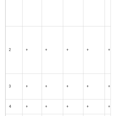
2
+
+
+
+
+
3
+
+
+
+
+
4
+
+
+
+
+