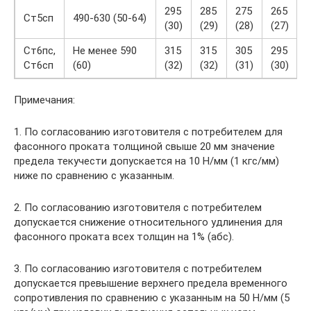
295
285
275
265
Ст5сп
490-630 (50-64)
(30)
(29)
(28)
(27)
(
Ст6пс,
Не менее 590
315
315
305
295
Ст6сп
(60)
(32)
(32)
(31)
(30)
(
Примечания:
1. По согласованию изготовителя с потребителем для
фасонного проката толщиной свыше 20 мм значение
предела текучести допускается на 10 Н/мм (1 кгс/мм)
ниже по сравнению с указанным.
2. По согласованию изготовителя с потребителем
допускается снижение относительного удлинения для
фасонного проката всех толщин на 1% (абс).
3. По согласованию изготовителя с потребителем
допускается превышение верхнего предела временного
сопротивления по сравнению с указанным на 50 Н/мм (5