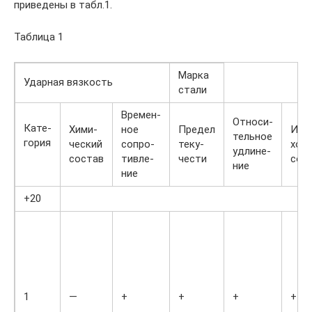
приведены в табл.1.
Таблица 1
Марка
Ударная вязкость
стали
Времен-
Относи-
Кате-
Хими-
ное
Предел
Изги
тельное
гория
ческий
сопро-
теку-
хол
удлине-
состав
тивле-
чести
сос
ние
ние
+20
1
—
+
+
+
+