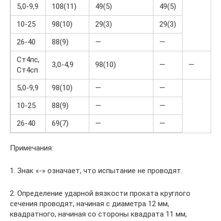
5,0-9,9
108(11)
49(5)
49(5)
10-25
98(10)
29(3)
29(3)
26-40
88(9)
—
—
Ст4пс,
3,0-4,9
98(10)
—
—
Ст4сп
5,0-9,9
98(10)
—
—
10-25
88(9)
—
—
26-40
69(7)
—
—
Примечания:
1. Знак «-» означает, что испытание не проводят.
2. Определение ударной вязкости проката круглого
сечения проводят, начиная с диаметра 12 мм,
квадратного, начиная со стороны квадрата 11 мм,