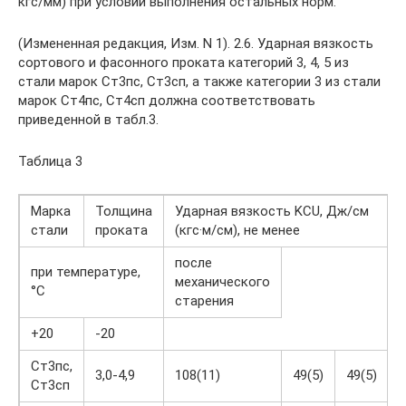
кгс/мм) при условии выполнения остальных норм.
(Измененная редакция, Изм. N 1). 2.6. Ударная вязкость
сортового и фасонного проката категорий 3, 4, 5 из
стали марок Ст3пс, Ст3сп, а также категории 3 из стали
марок Ст4пс, Ст4сп должна соответствовать
приведенной в табл.3.
Таблица 3
Марка
Толщина
Ударная вязкость KCU, Дж/см
стали
проката
(кгс·м/см), не менее
после
при температуре,
механического
°С
старения
+20
-20
Ст3пс,
3,0-4,9
108(11)
49(5)
49(5)
Ст3сп