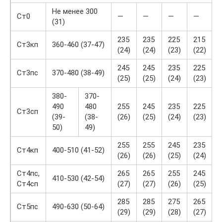
Не менее 300
Ст0
—
—
—
—
(31)
235
235
225
215
Ст3кп
360-460 (37-47)
(24)
(24)
(23)
(22)
(
245
245
235
225
Ст3пс
370-480 (38-49)
(25)
(25)
(24)
(23)
(
380-
370-
490
480
255
245
235
225
Ст3сп
(39-
(38-
(26)
(25)
(24)
(23)
(
50)
49)
255
255
245
235
Ст4кп
400-510 (41-52)
(26)
(26)
(25)
(24)
(
Ст4пс,
265
265
255
245
410-530 (42-54)
Ст4сп
(27)
(27)
(26)
(25)
(
285
285
275
265
Ст5пс
490-630 (50-64)
(29)
(29)
(28)
(27)
(