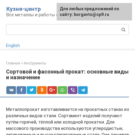
Перейти
Кузня-центр
Для любых предложений по
к
Все металлы и работы с ними
сайту: borgavto@cp9.ru
контенту
Поиск:
English
Главная
»
Инструменты
Сортовой и фасонный прокат: основные виды
и назначение
Металлопрокат изготавливается на прокатных станах из
различных видов стали. Сортамент изделий получают
путём горячей, тёплой или холодной прокатки. Для
массового производства используются углеродистые,
легированные и высоколегированные стали. Они дешевле