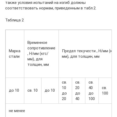
также условия испытаний на изгиб должны
соответствовать нормам, приведенным в табл.2.
Таблица 2
Временное
сопротивление
Марка
Предел текучести , Н/мм (кгс
, Н/мм (кгс/
стали
мм), для толщин, мм
мм), для
толщин, мм
св.
св.
св.
10
20
40
св.
до 10
св. 10
до 10
до
до
до
100
20
40
100
не менее