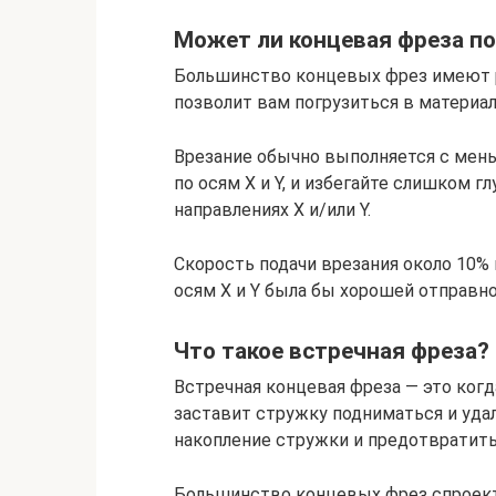
Может ли концевая фреза п
Большинство концевых фрез имеют р
позволит вам погрузиться в материал
Врезание обычно выполняется с мен
по осям X и Y, и избегайте слишком 
направлениях X и/или Y.
Скорость подачи врезания около 10%
осям X и Y была бы хорошей отправно
Что такое встречная фреза?
Встречная концевая фреза — это когд
заставит стружку подниматься и уда
накопление стружки и предотвратить
Большинство концевых фрез спроект