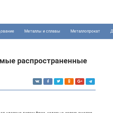
дование
Металлы и сплавы
Металлопрокат
Д
амые распространенные