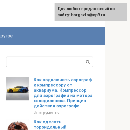
Для любых предложений по
English
сайту: borgavto@cp9.ru
ругое
Поиск:
Как подключить аэрограф
к компрессору от
аквариума. Компрессор
для аэрографии из мотора
холодильника. Принцип
действия аэрографа
Инструменты
Как сделать
тороидальный