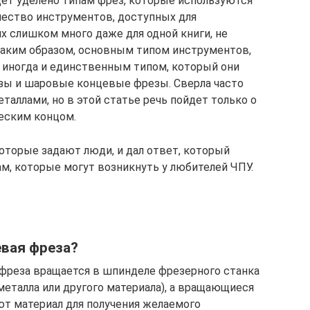
дет уделено типам фрез, которые используются
ичество инструментов, доступных для
 слишком много даже для одной книги, не
 Таким образом, основным типом инструментов,
 иногда и единственным типом, который они
зы и шаровые концевые фрезы. Сверла часто
таллами, но в этой статье речь пойдет только о
еским концом.
оторые задают люди, и дал ответ, который
м, которые могут возникнуть у любителей ЧПУ.
евая фреза?
 фреза вращается в шпинделе фрезерного станка
металла или другого материала), а вращающиеся
ют материал для получения желаемого