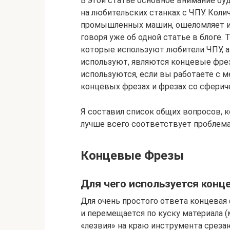
В этой статье основное внимание бу
на любительских станках с ЧПУ. Кол
промышленных машин, ошеломляет их
говоря уже об одной статье в блоге.
которые используют любители ЧПУ, а
используют, являются концевые фре
используются, если вы работаете с ме
концевых фрезах и фрезах со сферич
Я составил список общих вопросов, к
лучше всего соответствует проблема
Концевые Фрезы
Для чего используется конц
Для очень простого ответа концевая
и перемещается по куску материала (
«лезвия» на краю инструмента среза