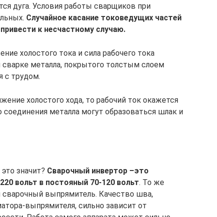
тся дуга. Условия работы сварщиков при
альных.
Случайное касание токоведущих частей
ривести к несчастному случаю.
ние холостого тока и сила рабочего тока
и сварке металла, покрытого толстым слоем
я с трудом.
яжение холостого хода, то рабочий ток окажется
 соединения металла могут образоваться шлак и
 это значит?
Сварочный инвертор –это
220 вольт в постояный 70-120 вольт
. То же
 сварочный выпрямитель. Качество шва,
тора-выпрямителя, сильно зависит от