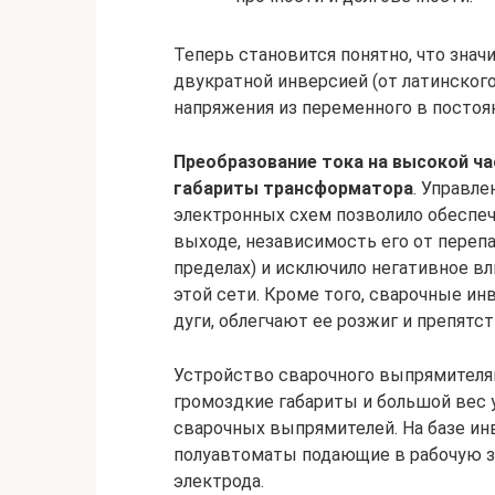
Теперь становится понятно, что знач
двукратной инверсией (от латинского
напряжения из переменного в постоян
Преобразование тока на высокой час
габариты трансформатора
. Управл
электронных схем позволило обеспе
выходе, независимость его от переп
пределах) и исключило негативное вл
этой сети. Кроме того, сварочные 
дуги, облегчают ее розжиг и препятс
Устройство сварочного выпрямителя
громоздкие габариты и большой вес 
сварочных выпрямителей. На базе ин
полуавтоматы подающие в рабочую з
электрода.