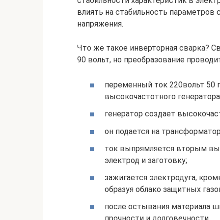
стабильности характеристик в элект
влиять на стабильность параметров с
напряжения.
Что же такое инверторная сварка? С
90 вольт, но преобразование провод
переменный ток 220вольт 50 г
высокочастотного генератора
генератор создает высокочаст
он подается на трансформатор
ток выпрямляется вторым вып
электрод и заготовку;
зажигается электродуга, кром
образуя облако защитных газо
после остывания материала ш
прочности и долговечности.