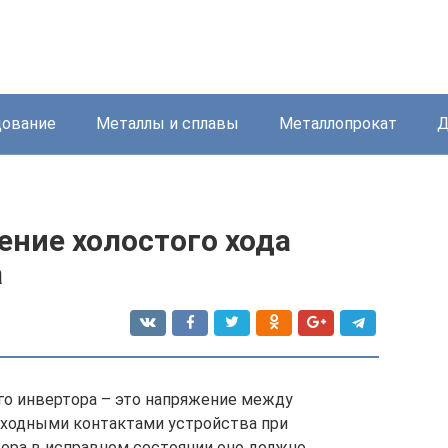
дование
Металлы и сплавы
Металлопрокат
Д
ение холостого хода
а
го инвертора – это напряжение между
ходными контактами устройства при
тора в исправном состоянии оно должно