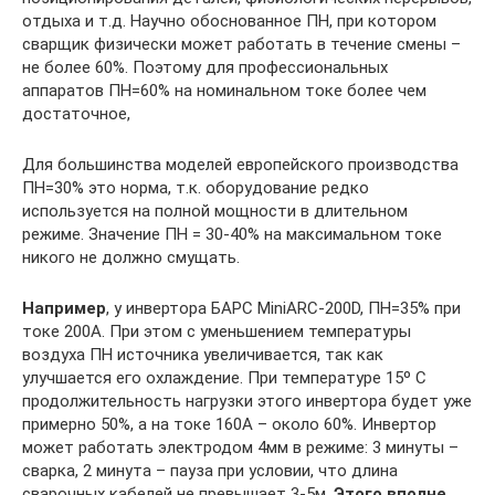
отдыха и т.д. Научно обоснованное ПН, при котором
сварщик физически может работать в течение смены –
не более 60%. Поэтому для профессиональных
аппаратов ПН=60% на номинальном токе более чем
достаточное,
Для большинства моделей европейского производства
ПН=30% это норма, т.к. оборудование редко
используется на полной мощности в длительном
режиме. Значение ПН = 30-40% на максимальном токе
никого не должно смущать.
Например
, у инвертора БАРС MiniARC-200D, ПН=35% при
токе 200А. При этом с уменьшением температуры
воздуха ПН источника увеличивается, так как
улучшается его охлаждение. При температуре 15º С
продолжительность нагрузки этого инвертора будет уже
примерно 50%, а на токе 160А – около 60%. Инвертор
может работать электродом 4мм в режиме: 3 минуты –
сварка, 2 минута – пауза при условии, что длина
сварочных кабелей не превышает 3-5м.
Этого вполне