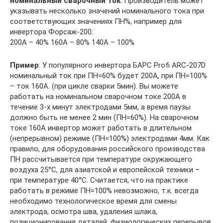
номинальный сварочный ток
. Производитель может
указывать несколько значений номинального тока при
соответствующих значениях ПН%, например для
инвертора Форсаж-200:
200А – 40% 160А – 80% 140А – 100%
Пример
: У популярного инвертора БАРС Profi ARC-207D
номинальный ток при ПН=60% будет 200А, при ПН=100%
– ток 160А. (при цикле сварки 5мин). Вы можете
работать на номинальном сварочном токе 200А в
течение 3-х минут электродами 5мм, а время паузы
должно быть не менее 2 мин (ПН=60%). На сварочном
токе 160А инвертор может работать в длительном
(непрерывном) режиме (ПН=100%) электродами 4мм. Как
правило, для оборудования российского производства
ПН рассчитывается при температуре окружающего
воздуха 25°С, для азиатской и европейской техники –
при температуре 40°С. Считается, что на практике
работать в режиме ПН=100% невозможно, т.к. всегда
необходимо технологическое время для смены
электрода, осмотра шва, удаления шлака,
позиционирования деталей, физиологических перерывов,