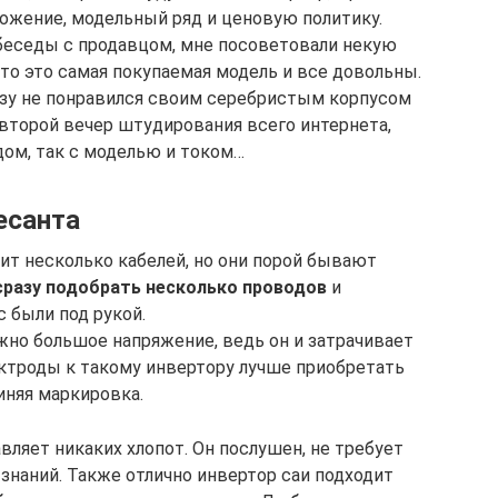
ложение, модельный ряд и ценовую политику.
 беседы с продавцом, мне посоветовали некую
что это самая покупаемая модель и все довольны.
разу не понравился своим серебристым корпусом
второй вечер штудирования всего интернета,
дом, так с моделью и током…
есанта
ит несколько кабелей, но они порой бывают
сразу подобрать несколько проводов
и
с были под рукой.
ужно большое напряжение, ведь он и затрачивает
ектроды к такому инвертору лучше приобретать
иняя маркировка.
вляет никаких хлопот. Он послушен, не требует
знаний. Также отлично инвертор саи подходит