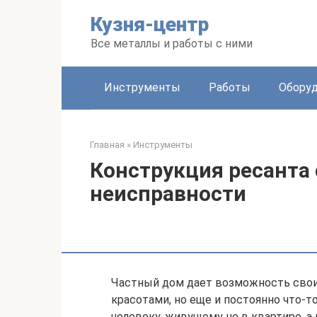
Перейти
Кузня-центр
к
контенту
Все металлы и работы с ними
Инструменты
Работы
Обору
Главная
»
Инструменты
Конструкция ресанта с
неисправности
Частный дом дает возможность свои
красотами, но еще и постоянно что-
человеку, живущему не в квартире, 