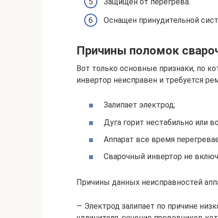
Защищен от перегрева.
Оснащен принудительной сист
Причины поломок свароч
Вот только основные признаки, по к
инвертор неисправен и требуется ре
Залипает электрод;
Дуга горит нестабильно или в
Аппарат все время перегревае
Сварочный инвертор не включ
Причины данных неисправностей апп
— Электрод залипает по причине низк
удлинителя, сечение проводников ко