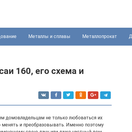
дование
Металлы и сплавы
Металлопрокат
Д
аи 160, его схема и
м домовладельцам не только любоваться их
то менять и преобразовывать. Именно поэтому
а имеющему свою дачу или даже частный дом,