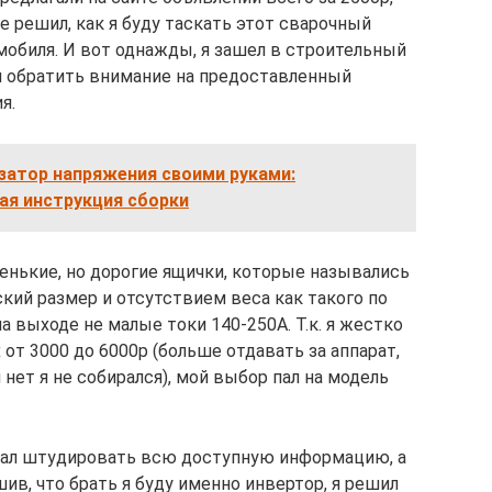
не решил, как я буду таскать этот сварочный
омобиля. И вот однажды, я зашел в строительный
л обратить внимание на предоставленный
я.
атор напряжения своими руками:
ая инструкция сборки
енькие, но дорогие ящички, которые назывались
кий размер и отсутствием веса как такого по
а выходе не малые токи 140-250А. Т.к. я жестко
от 3000 до 6000р (больше отдавать за аппарат,
нет я не собирался), мой выбор пал на модель
ачал штудировать всю доступную информацию, а
ив, что брать я буду именно инвертор, я решил