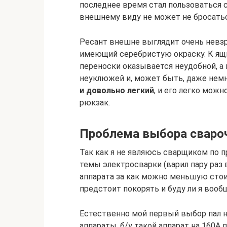
последнее время стал пользоваться 
внешнему виду не может не бросаться
Ресант внешне выглядит очень невзр
имеющий серебристую окраску. К ящи
переноски оказывается неудобной, а
неуклюжей и, может быть, даже нем
и довольно легкий
, и его легко мож
рюкзак.
Проблема выбора свароч
Так как я не являюсь сварщиком по 
темы электросварки (варил пару раз
аппарата за как можно меньшую стоим
предстоит покорять и буду ли я воо
Естественно мой первый выбор пал 
аппараты, б/у такой аппарат на 160А 