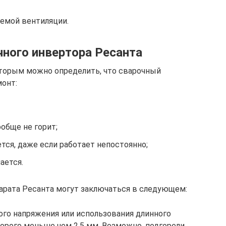
емой вентиляции.
ного инвертора Ресанта
оторым можно определить, что сварочный
монт:
ообще не горит;
тся, даже если работает непостоянно;
ается.
арата Ресанта могут заключаться в следующем:
ого напряжения или использования длинного
торого меньше чем 2,5 мм. Возможно, подгорели