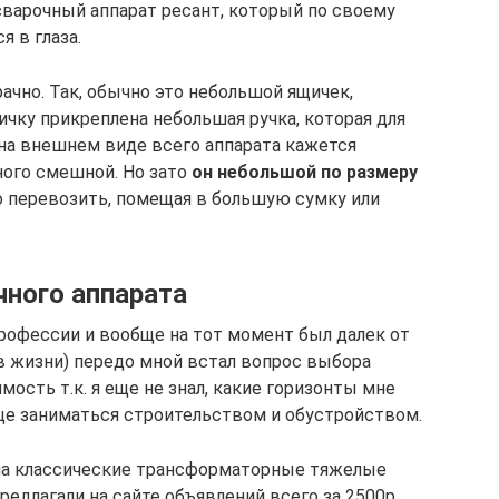
сварочный аппарат ресант, который по своему
 в глаза.
ачно. Так, обычно это небольшой ящичек,
чку прикреплена небольшая ручка, которая для
 на внешнем виде всего аппарата кажется
ного смешной. Но зато
он небольшой по размеру
но перевозить, помещая в большую сумку или
ного аппарата
профессии и вообще на тот момент был далек от
 в жизни) передо мной встал вопрос выбора
ость т.к. я еще не знал, какие горизонты мне
бще заниматься строительством и обустройством.
на классические трансформаторные тяжелые
предлагали на сайте объявлений всего за 2500р,