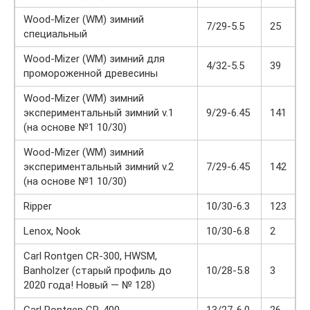
Wood-Mizer (WM) зимний
7/29-5.5
25
специальный
Wood-Mizer (WM) зимний для
4/32-5.5
39
промороженной древесины
Wood-Mizer (WM) зимний
экспериментальный зимний v.1
9/29-6.45
141
(на основе №1 10/30)
Wood-Mizer (WM) зимний
экспериментальный зимний v.2
7/29-6.45
142
(на основе №1 10/30)
Ripper
10/30-6.3
123
Lenox, Nook
10/30-6.8
2
Carl Rontgen CR-300, HWSM,
Banholzer (старый профиль до
10/28-5.8
3
2020 года! Новый — № 128)