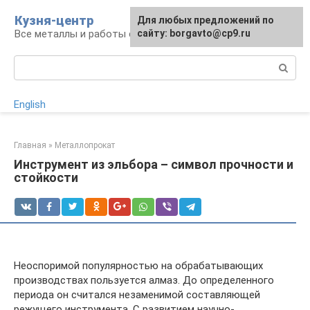
Перейти
Кузня-центр
Для любых предложений по
к
Все металлы и работы с ними
сайту: borgavto@cp9.ru
контенту
Поиск:
English
Главная
»
Металлопрокат
Инструмент из эльбора – символ прочности и
стойкости
Неоспоримой популярностью на обрабатывающих
производствах пользуется алмаз. До определенного
периода он считался незаменимой составляющей
режущего инструмента. С развитием научно-