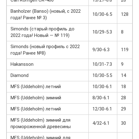
Carl Rontgen CR-400
13/27-6.0
26
Banholzer (Banso) (новый, с 2022
10/30-6.5
128
года! Ранее № 3)
Simonds (старый профиль до
10/29-5.3
8
2022 года! Новый — № 119)
Simonds (новый профиль с 2022
9/30-6.3
119
года! Ранее №8)
Hakansson
10/31-7.3
9
Diamond
10/30-5.5
14
MFS (Uddeholm) летний
10/30-6.1
18
MFS (Uddeholm) зимний
8/30-6.1
28
MFS (Uddeholm) летний
12/30-6.1
29
MFS (Uddeholm) зимний для
4/32-6.1
30
промороженной древесины
MFS (Uddeholm) зимний для