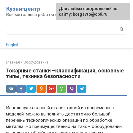
Перейти
Кузня-центр
Для любых предложений по
к
Все металлы и работы с ними
сайту: borgavto@cp9.ru
контенту
Поиск:
English
Главная
»
Оборудование
Токарные станки –классификация, основные
типы, техника безопасности
Используя токарный станок одной из современных
моделей, можно выполнять достаточно большой
перечень технологических операций по обработке
металла. Но преимущественно на таком оборудовании
выполняют обработку наружных и внутренних