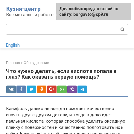
Перейти
Кузня-центр
Для любых предложений по
к
Все металлы и работы с ними
сайту: borgavto@cp9.ru
контенту
Поиск:
English
Главная
»
Оборудование
Что нужно делать, если кислота попала в
глаз? Как оказать первую помощь?
Канифоль далеко не всегда помогает качественно
спаять друг с другом детали, и тогда в дело идет
паяльная кислота, которая способна удалить оксидную
пленку с поверхностей и качественно подготовить их к
пайке. Если канифольный флюс хорошо справляется с