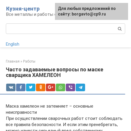
Перейти
Кузня-центр
Для любых предложений по
к
Все металлы и работы с ними
сайту: borgavto@cp9.ru
контенту
Поиск:
English
Главная
»
Работы
Часто задаваемые вопросы по маске
сварщика ХАМЕЛЕОН
Маска хамелеон не затемняет – основные
неисправности
При осуществлении сварочных работ стоит соблюдать
все правила безопасности. И если этим пренебрегать,
можно нанести серьезный вред собственному