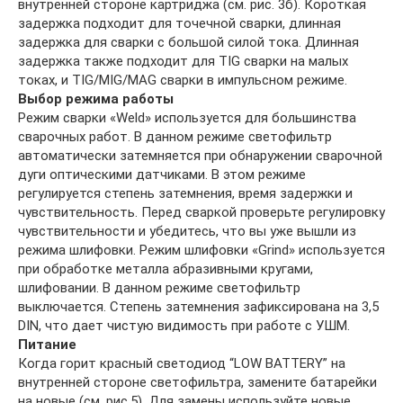
внутренней стороне картриджа (см. рис. 3б). Короткая
задержка подходит для точечной сварки, длинная
задержка для сварки с большой силой тока. Длинная
задержка также подходит для TIG сварки на малых
токах, и TIG/MIG/MAG сварки в импульсном режиме.
Выбор режима работы
Режим сварки «Weld» используется для большинства
сварочных работ. В данном режиме светофильтр
автоматически затемняется при обнаружении сварочной
дуги оптическими датчиками. В этом режиме
регулируется степень затемнения, время задержки и
чувствительность. Перед сваркой проверьте регулировку
чувствительности и убедитесь, что вы уже вышли из
режима шлифовки. Режим шлифовки «Grind» используется
при обработке металла абразивными кругами,
шлифовании. В данном режиме светофильтр
выключается. Степень затемнения зафиксирована на 3,5
DIN, что дает чистую видимость при работе с УШМ.
Питание
Когда горит красный светодиод “LOW BATTERY” на
внутренней стороне светофильтра, замените батарейки
на новые (см. рис.5). Для замены используйте новые