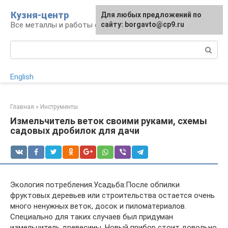
Перейти
Кузня-центр
Для любых предложений по
к
Все металлы и работы с ними
сайту: borgavto@cp9.ru
контенту
Поиск:
English
Главная
»
Инструменты
Измельчитель веток своими руками, схемы
садовых дробилок для дачи
Экология потребления.Усадьба:После обпилки
фруктовых деревьев или строительства остается очень
много ненужных веток, досок и пиломатериалов.
Специально для таких случаев был придуман
измельчитель древесины. Новый прибор стоит довольно