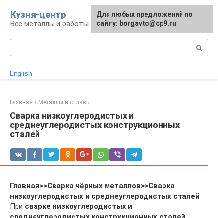
Перейти
Кузня-центр
Для любых предложений по
к
Все металлы и работы с ними
сайту: borgavto@cp9.ru
контенту
Поиск:
English
Главная
»
Металлы и сплавы
Сварка низкоуглеродистых и
среднеуглеродистых конструкционных
сталей
Главная>>Сварка чёрных металлов>>Сварка
низкоуглеродистых и среднеуглеродистых сталей
При
сварке низкоуглеродистых и
среднеуглеродистых конструкционных сталей