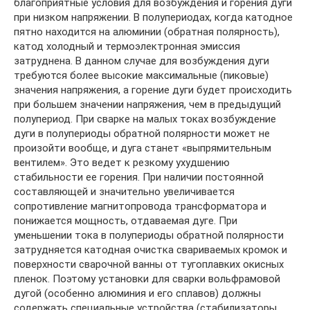
благоприятные условия для возбуждения и горения дуги
при низком напряжении. В полупериодах, когда катодное
пятно находится на алюминии (обратная полярность),
катод холодный и термоэлектронная эмиссия
затруднена. В данном случае для возбуждения дуги
требуются более высокие максимальные (пиковые)
значения напряжения, а горение дуги будет происходить
при большем значении напряжения, чем в предыдущий
полупериод. При сварке на малых токах возбуждение
дуги в полупериоды обратной полярности может не
произойти вообще, и дуга станет «выпрямительным
вентилем». Это ведет к резкому ухудшению
стабильности ее горения. При наличии постоянной
составляющей и значительно увеличивается
сопротивление магнитопровода трансформатора и
понижается мощность, отдаваемая дуге. При
уменьшении тока в полупериоды обратной полярности
затрудняется катодная очистка свариваемых кромок и
поверхности сварочной ванны от тугоплавких окисных
пленок. Поэтому установки для сварки вольфрамовой
дугой (особенно алюминия и его сплавов) должны
содержать специальные устройства (стабилизаторы,