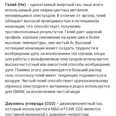
Гелий (He)
– одноатомный инертный газ, чаще всего
используемый для сварки цветных металлов
неплавящимся электродом. В отличие от аргона, гелий
обладает высокой проводимостью и потенциалом
ионизации, что способствует получению
противоположных результатов. Гелий даёт широкий
профиль, хорошее смачивание на краях шва и более
высокие температуры, чем чистый Ar. Высокий
потенциал ионизации может создать трудности в
возбуждении дуги, за исключением тех случаев, когда
для работы с вольфрамовым электродом используется
высокочастотный или емкостной способы возбуждения
дуги. Помимо этого, рекомендуется больший расход
газа, поскольку гелий имеет тенденцию подниматься в
воздухе. Чистый гелий способствует крупнокапельному
переносу электродного материала и редко используется
для GMAW, за исключением чистой меди.
Двуокись углерода (CO2)
– двухкомпонентный газ,
который используется в MAG и FCAW. CO2 является
составной молекулой с довольно непростым