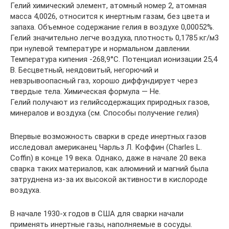
Гелий химический элемент, атомный номер 2, атомная
масса 4,0026, относится к инертным газам, без цвета и
запаха. Объемное содержание гелия в воздухе 0,00052%.
Гелий значительно легче воздуха, плотность 0,1785 кг/м3
при нулевой температуре и нормальном давлении.
Температура кипения -268,9°С. Потенциал ионизации 25,4
В. Бесцветный, неядовитый, негорючий и
невзрывоопасный газ, хорошо диффундирует через
твердые тела. Химическая формула — He.
Гелий получают из гелийсодержащих природных газов,
минералов и воздуха (см. Способы получение гелия)
Впервые возможность сварки в среде инертных газов
исследовал американец Чарльз Л. Коффин (Charles L.
Coffin) в конце 19 века. Однако, даже в начале 20 века
сварка таких материалов, как алюминий и магний была
затруднена из-за их высокой активности в кислороде
воздуха.
В начале 1930-х годов в США для сварки начали
применять инертные газы, наполняемые в сосуды.