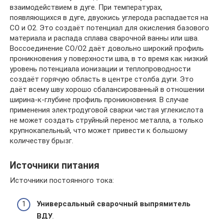
взаимодействием в дуге. При температурах,
появляющихся в дуге, двуокись углерода распадается на
CO и O2. Это создаёт потенциал для окисления базового
материала и распада сплава сварочной ванны или шва.
Воссоединение CO/O2 даёт довольно широкий профиль
проникновения у поверхности шва, в то время как низкий
уровень потенциала ионизации и теплопроводности
создаёт горячую область в центре столба дуги. Это
даёт всему шву хорошо сбалансированный в отношении
ширина-к-глубине профиль проникновения. В случае
применения электродуговой сварки чистая углекислота
не может создать струйный перенос металла, а только
крупнокапельный, что может привести к большому
количеству брызг.
Источники питания
Источники постоянного тока:
Универсальный сварочный выпрямитель
ВДУ
.