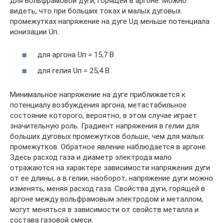
для вольфрамовой дуги, горящей в аргоне. Можно
видеть, что при больших токах и малых дуговых
промежутках напряжение на дуге Uд меньше потенциала
ионизации Uп.
для аргона Uп = 15,7 В
для гелия Uп = 25,4 В
Минимальное напряжение на дуге приближается к
потенциалу возбуждения аргона, метастабильное
состояние которого, вероятно, в этом случае играет
значительную роль. Градиент напряжения в гелии для
больших дуговых промежутков больше, чем для малых
промежутков. Обратное явление наблюдается в аргоне.
Здесь расход газа и диаметр электрода мало
отражаются на характере зависимости напряжения дуги
от ее длины, а в гелии, наоборот, напряжение дуги можно
изменять, меняя расход газа. Свойства дуги, горящей в
аргоне между вольфрамовым электродом и металлом,
могут меняться в зависимости от свойств металла и
состава газовой смеси.