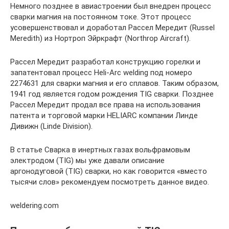
Немного позднее в авиастроении был внедрен процесс
сварки магния на постоянном токе. Этот процесс
усовершенствовал и доработал Рассел Мередит (Russel
Meredith) из Нортроп Эйркрафт (Northrop Aircraft).
Рассел Мередит разработал конструкцию горелки и
запатентовал процесс Heli-Arc welding под номеро
2274631 для сварки магния и его сплавов. Таким образом,
1941 год является годом рождения TIG сварки. Позднее
Рассел Мередит продал все права на использования
патента и торговой марки HELIARC компании Линде
Дивижн (Linde Division).
В статье Сварка в инертных газах вольфрамовым
электродом (TIG) мы уже давали описание
аргонодуговой (TIG) сварки, но как говорится «вместо
тысячи слов» рекомендуем посмотреть данное видео.
weldering.com