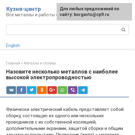
Перейти
Кузня-центр
Для любых предложений по
к
Все металлы и работы с ними
сайту: borgavto@cp9.ru
контенту
Поиск:
English
Главная
»
Металлы и сплавы
Назовите несколько металлов с наиболее
высокой электропроводностью
Физически электрический кабель представляет собой
сборку, состоящую из одного или нескольких
проводников с их собственной изоляцией,
дополнительными экранами, защитой сборки и общим
защитным покрытием. Проводник (жила) – материал,