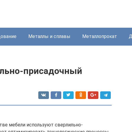
дование
Металлы и сплавы
Металлопрокат
Д
ильно-присадочный
тве мебели используют сверлильно-
ают оптимизировать технологические процессы