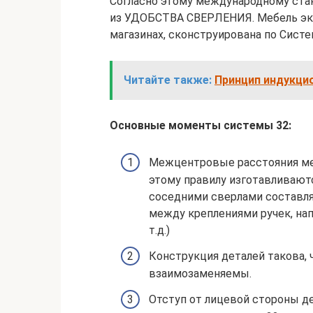
Согласно этому международному ста
из УДОБСТВА СВЕРЛЕНИЯ. Мебель эко
магазинах, сконструирована по Систе
Читайте также:
Принцип индукцио
Основные моменты системы 32:
Межцентровые расстояния меж
этому правилу изготавливаютс
соседними сверлами составляе
между креплениями ручек, на
т.д.)
Конструкция деталей такова, 
взаимозаменяемы.
Отступ от лицевой стороны де