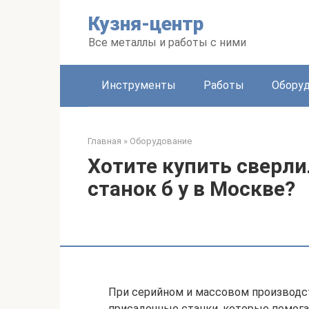
Перейти
Кузня-центр
к
контенту
Все металлы и работы с ними
Инструменты
Работы
Обору
Главная
»
Оборудование
Хотите купить сверл
станок б у в Москве?
При серийном и массовом производс
присадочные станки, которые помог