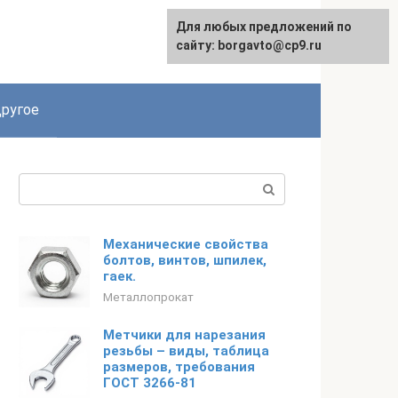
Для любых предложений по
English
сайту: borgavto@cp9.ru
ругое
Поиск:
Механические свойства
болтов, винтов, шпилек,
гаек.
Металлопрокат
Метчики для нарезания
резьбы – виды, таблица
размеров, требования
ГОСТ 3266-81