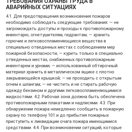
ТРЕБОВАНИЯ ОХРАНЫ ТРУДА В
АВАРИЙНЫХ СИТУАЦИЯХ
4.1. Для предотвращения возникновения пожаров
необходимо соблюдать следующие требования: — не
загромождать доступы и проходы к противопожарному
инвентарю, огнетушителям, гидрантам; — хранить
горючие и легковоспламеняющиеся вещества в
специально отведенных местах с соблюдением мер
пожарной безопасности; — курить только в специально
отведенных местах, снабженных противопожарным
инвентарем и урнами; — использованный обтирочный
материал хранить в металлическом ящике с плотно
закрывающейся крышкой; — не проходить с открытым
огнем к шлангам; — не чистить и не стирать рабочую
одежду бензином и другими легковоспламеняющимися
жидкостями. 4.2. Рабочая зона должна быть обеспечена
противопожарными плакатами и надписями. 4.3. При
обнаружении пожара немедленно сообщить в пожарную
охрану по телефону 101 и до прибытия пожарных
приступить к ликвидации очага пожара имеющимися
средствами. 4.4. При возникновении ситуаций, которые