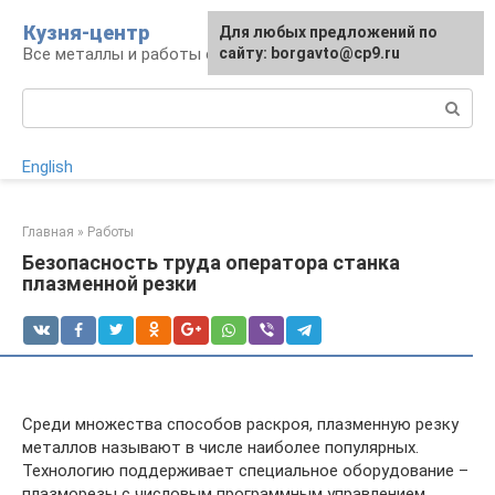
Перейти
Кузня-центр
Для любых предложений по
к
Все металлы и работы с ними
сайту: borgavto@cp9.ru
контенту
Поиск:
English
Главная
»
Работы
Безопасность труда оператора станка
плазменной резки
Среди множества способов раскроя, плазменную резку
металлов называют в числе наиболее популярных.
Технологию поддерживает специальное оборудование –
плазморезы с числовым программным управлением.