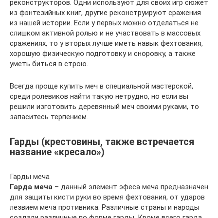
реконструкторов. Одни используют для своих игр сюжет
из фэнтезийных книг, другие реконструируют сражения
из нашей истории. Если у первых можно отделаться не
слишком активной ролью и не участвовать в массовых
сражениях, то у вторых лучше иметь навык фехтования,
хорошую физическую подготовку и сноровку, а также
уметь биться в строю.
Всегда проще купить меч в специальной мастерской,
среди ролевиков найти такую нетрудно, но если вы
решили изготовить деревянный меч своими руками, то
запаситесь терпением.
Гарды (крестовины, также встречается
название «кресало»)
Гарды меча
Гарда меча
– данный элемент эфеса меча предназначен
для защиты кисти руки во время фехтования, от ударов
лезвием меча противника. Различные страны и народы
создали различные по форме гарды. Кроме всего гарда