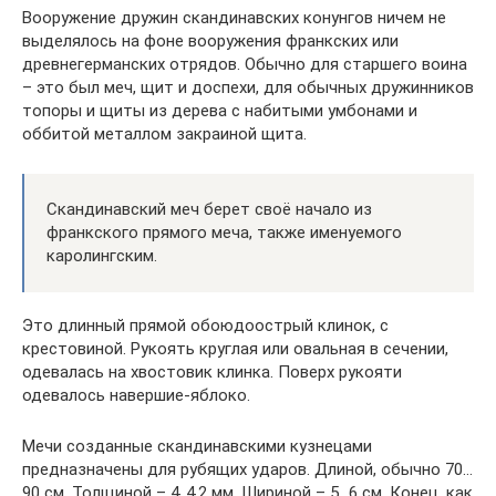
Вооружение дружин скандинавских конунгов ничем не
выделялось на фоне вооружения франкских или
древнегерманских отрядов. Обычно для старшего воина
– это был меч, щит и доспехи, для обычных дружинников
топоры и щиты из дерева с набитыми умбонами и
оббитой металлом закраиной щита.
Скандинавский меч берет своё начало из
франкского прямого меча, также именуемого
каролингским.
Это длинный прямой обоюдоострый клинок, с
крестовиной. Рукоять круглая или овальная в сечении,
одевалась на хвостовик клинка. Поверх рукояти
одевалось навершие-яблоко.
Мечи созданные скандинавскими кузнецами
предназначены для рубящих ударов. Длиной, обычно 70…
90 см. Толщиной – 4..4,2 мм. Шириной – 5…6 см. Конец, как