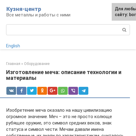
Перейти
Кузня-центр
Для любы
к
Все металлы и работы с ними
сайту: bo
контенту
Поиск:
English
Главная
»
Оборудование
Изготовление меча: описание технологии и
материалы
Изобретение меча оказало на нашу цивилизацию
огромное значение. Меч – это не просто колюще
рубящее оружие, это символ средних веков, знак
статуса и символ чести. Мечам давали имена
собственные, их знали по характеристикам, считалось,