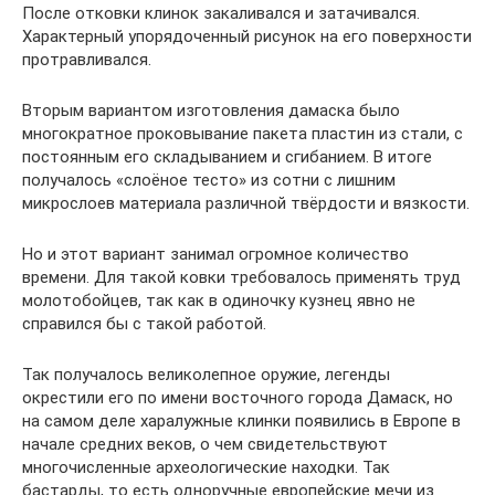
После отковки клинок закаливался и затачивался.
Характерный упорядоченный рисунок на его поверхности
протравливался.
Вторым вариантом изготовления дамаска было
многократное проковывание пакета пластин из стали, с
постоянным его складыванием и сгибанием. В итоге
получалось «слоёное тесто» из сотни с лишним
микрослоев материала различной твёрдости и вязкости.
Но и этот вариант занимал огромное количество
времени. Для такой ковки требовалось применять труд
молотобойцев, так как в одиночку кузнец явно не
справился бы с такой работой.
Так получалось великолепное оружие, легенды
окрестили его по имени восточного города Дамаск, но
на самом деле харалужные клинки появились в Европе в
начале средних веков, о чем свидетельствуют
многочисленные археологические находки. Так
бастарды, то есть одноручные европейские мечи из