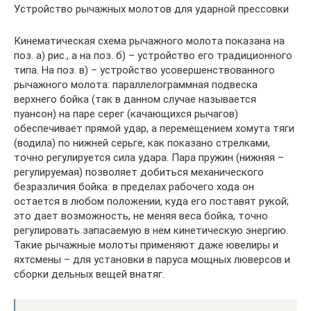
Устройство рычажных молотов для ударной прессовки
Кинематическая схема рычажного молота показана на
поз. а) рис., а на поз. б) – устройство его традиционного
типа. На поз. в) – устройство усовершенствованного
рычажного молота: параллелограммная подвеска
верхнего бойка (так в данном случае называется
пуансон) на паре серег (качающихся рычагов)
обеспечивает прямой удар, а перемещением хомута тяги
(водила) по нижней серьге, как показано стрелками,
точно регулируется сила удара. Пара пружин (нижняя –
регулируемая) позволяет добиться механического
безразличия бойка: в пределах рабочего хода он
остается в любом положении, куда его поставят рукой;
это дает возможность, не меняя веса бойка, точно
регулировать запасаемую в нем кинетическую энергию.
Такие рычажные молоты применяют даже ювелиры и
яхтсмены – для установки в паруса мощных люверсов и
сборки дельных вещей внатяг.