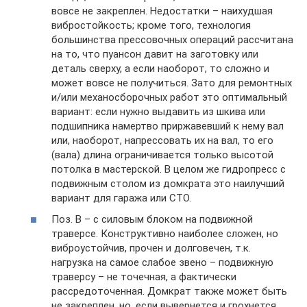
вовсе не закреплен. Недостатки – наихудшая
вибростойкость; кроме того, технология
большинства прессовочных операций рассчитана
на то, что пуансон давит на заготовку или
деталь сверху, а если наоборот, то сложно и
может вовсе не получиться. Зато для ремонтных
и/или механосборочных работ это оптимальный
вариант: если нужно выдавить из шкива или
подшипника намертво приржавевший к нему вал
или, наоборот, напрессовать их на вал, то его
(вала) длина ограничивается только высотой
потолка в мастерской. В целом же гидропресс с
подвижным столом из домкрата это наилучший
вариант для гаража или СТО.
Поз. В – с силовым блоком на подвижной
траверсе. Конструктивно наиболее сложен, но
виброустойчив, прочен и долговечен, т.к.
нагрузка на самое слабое звено – подвижную
траверсу – не точечная, а фактически
рассредоточенная. Домкрат также может быть
не закреплен, но, если вывернется и грохнется,