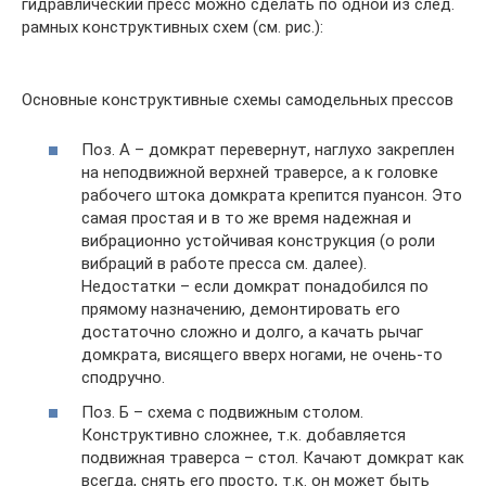
гидравлический пресс можно сделать по одной из след.
рамных конструктивных схем (см. рис.):
Основные конструктивные схемы самодельных прессов
Поз. А – домкрат перевернут, наглухо закреплен
на неподвижной верхней траверсе, а к головке
рабочего штока домкрата крепится пуансон. Это
самая простая и в то же время надежная и
вибрационно устойчивая конструкция (о роли
вибраций в работе пресса см. далее).
Недостатки – если домкрат понадобился по
прямому назначению, демонтировать его
достаточно сложно и долго, а качать рычаг
домкрата, висящего вверх ногами, не очень-то
сподручно.
Поз. Б – схема с подвижным столом.
Конструктивно сложнее, т.к. добавляется
подвижная траверса – стол. Качают домкрат как
всегда, снять его просто, т.к. он может быть