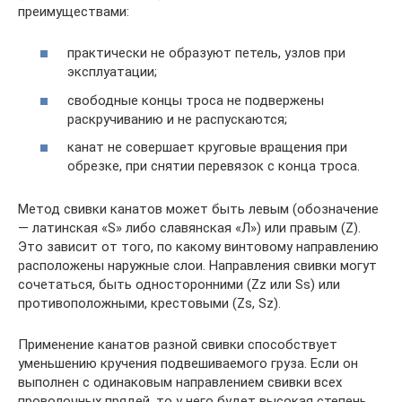
преимуществами:
практически не образуют петель, узлов при
эксплуатации;
свободные концы троса не подвержены
раскручиванию и не распускаются;
канат не совершает круговые вращения при
обрезке, при снятии перевязок с конца троса.
Метод свивки канатов может быть левым (обозначение
— латинская «S» либо славянская «Л») или правым (Z).
Это зависит от того, по какому винтовому направлению
расположены наружные слои. Направления свивки могут
сочетаться, быть односторонними (Zz или Ss) или
противоположными, крестовыми (Zs, Sz).
Применение канатов разной свивки способствует
уменьшению кручения подвешиваемого груза. Если он
выполнен с одинаковым направлением свивки всех
проволочных прядей, то у него будет высокая степень