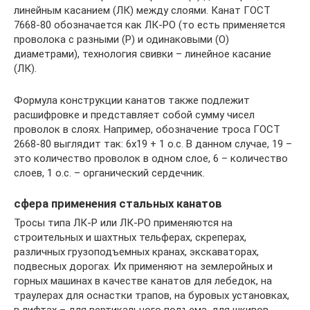
линейным касанием (ЛК) между слоями. Канат ГОСТ
7668-80 обозначается как ЛК-РО (то есть применяется
проволока с разными (Р) и одинаковыми (О)
диаметрами), технология свивки – линейное касание
(ЛК).
Формула конструкции канатов также подлежит
расшифровке и представляет собой сумму чисел
проволок в слоях. Например, обозначение троса ГОСТ
2668-80 выглядит так: 6х19 + 1 о.с. В данном случае, 19 –
это количество проволок в одном слое, 6 – количество
слоев, 1 о.с. – органический сердечник.
сфера применения стальных канатов
Тросы типа ЛК-Р или ЛК-РО применяются на
строительных и шахтных тельферах, скреперах,
различных грузоподъемных кранах, экскаваторах,
подвесных дорогах. Их применяют на землеройных и
горных машинах в качестве канатов для лебедок, на
траулерах для оснастки трапов, на буровых установках,