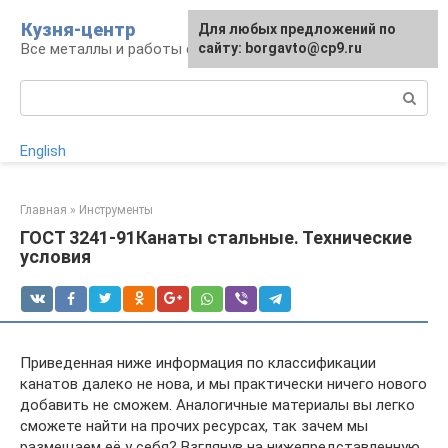
Перейти
Кузня-центр
Для любых предложений по
к
Все металлы и работы с ними
сайту: borgavto@cp9.ru
контенту
Поиск:
English
Главная
»
Инструменты
ГОСТ 3241-91Канаты стальные. Технические
условия
Приведенная ниже информация по классификации
канатов далеко не нова, и мы практически ничего нового
добавить не сможем. Аналогичные материалы вы легко
сможете найти на прочих ресурсах, так зачем мы
размещаем её у себя? Взглянув на нижепредставленную