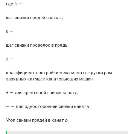
где
Н —
шаг свивки прядей в канат;
h —
шаг свивки проволок в прядь;
z —
коэффициент настройки механизма открутки рам
зарядных катушек канатовьющих машин;
+ — для крестовой свивки каната;
— — для односторонней свивки каната.
Угол свивки прядей в канат
b