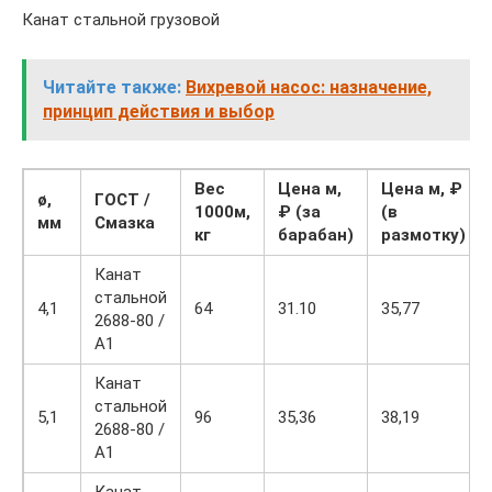
Канат стальной грузовой
Читайте также:
Вихревой насос: назначение,
принцип действия и выбор
Вес
Цена м,
Цена м, ₽
ø,
ГОСТ /
1000м,
₽ (за
(в
мм
Смазка
кг
барабан)
размотку)
Канат
стальной
4,1
64
31.10
35,77
2688-80 /
А1
Канат
стальной
5,1
96
35,36
38,19
2688-80 /
А1