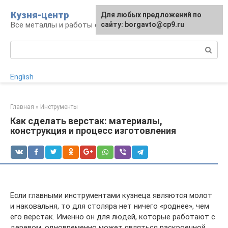
Перейти
Кузня-центр
Для любых предложений по
к
Все металлы и работы с ними
сайту: borgavto@cp9.ru
контенту
Поиск:
English
Главная
»
Инструменты
Как сделать верстак: материалы,
конструкция и процесс изготовления
Если главными инструментами кузнеца являются молот
и наковальня, то для столяра нет ничего «роднее», чем
его верстак. Именно он для людей, которые работают с
деревом, одновременно может являться раскроечной